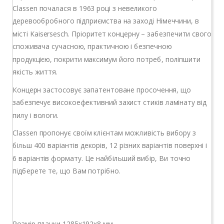
Classen почалася в 1963 році з невеликого
деревообробного підприємства на заході Німеччини, в
місті Kaisersesch. Пріоритет концерну – забезпечити свого
споживача сучасною, практичною і безпечною
продукцією, покрити максимум його потреб, поліпшити
якість життя.
Концерн застосовує запатентоване просочення, що
забезпечує високоефективний захист стиків ламінату від
пилу і вологи.
Classen пропонує своїм клієнтам можливість вибору з
більш 400 варіантів декорів, 12 різних варіантів поверхні і
6 варіантів формату. Це найбільший вибір, Ви точно
підберете те, що Вам потрібно.
Розмір планки 1285x192x8 мм