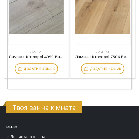
ЛАМІНАТ
ЛАМІНАТ
Ламінат Kronopol 4090 Parfe Floor 4V Дуб Монделло
Ламінат Kronopol 7506 Parfe Floor Narrow 4V Дуб Болонья
ДОДАТИ В КОШИК
ДОДАТИ В КОШИК
Твоя ванна кімната
МЕНЮ
Доставка та оплата