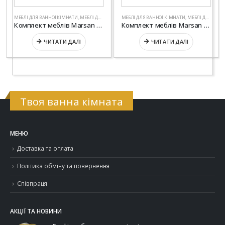
МЕБЛІ ДЛЯ ВАННОЇ КІМНАТИ
,
МЕБЛІ ДЛЯ ВАННОЇ СЕРІЇ "СТАНДАРТ"
МЕБЛІ ДЛЯ ВАННОЇ КІМНАТИ
,
САНТЕХНІКА
,
МЕБЛІ ДЛЯ ВАННОЇ СЕРІЇ "ЛЮКС"
Комплект меблів Marsan “BRIGITTE-2”
Комплект меблів Marsan “DIANNE”
ЧИТАТИ ДАЛІ
ЧИТАТИ ДАЛІ
Твоя ванна кімната
МЕНЮ
Доставка та оплата
Політика обміну та повернення
Співпраця
АКЦІЇ ТА НОВИНИ