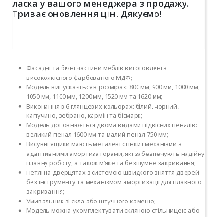
ласка у вашого менеджера з продажу.
Триває оновлення цін. Дякуємо!
Фасадні та бічні частини меблів виготовлені з
високоякісного фарбованого МДФ;
Модель випускається в розмірах: 800 мм, 900 мм, 1000 мм,
1050 мм, 1100 мм, 1200 мм, 1520 мм та 1620 мм;
Виконання в 6 глянцевих кольорах: білий, чорний,
капучино, зебрано, кармін та бісмарк;
Модель доповнюється двома видами підвісних пеналів:
великий пенал 1600 мм та малий пенал 750 мм;
Висувні ящики мають металеві стінки і механізми з
адаптивними амортизаторами, які забезпечують надійну
плавну роботу, а також м’яке та безшумне закривання;
Петлі на дверцятах з системою швидкого зняття дверей
без інструменту та механізмом амортизації для плавного
закривання;
Умивальник зі скла або штучного каменю;
Модель можна укомплектувати скляною стільницею або