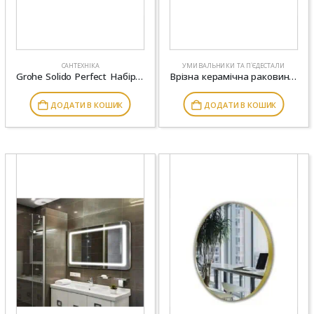
САНТЕХНІКА
УМИВАЛЬНИКИ ТА П`ЄДЕСТАЛИ
Grohe Solido Perfect Набір 4 в 1 – Інстал. 38772001, підвісним унітазом в компл.с сидінням Soft (39186000)
Врізна керамічна раковина Roca Meridian 600×340 мм A32724E000
ДОДАТИ В КОШИК
ДОДАТИ В КОШИК