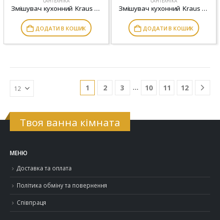
САНТЕХНІКА
САНТЕХНІКА
Змішувач кухонний Kraus KPF-1675
Змішувач кухонний Kraus KPF-2252
ДОДАТИ В КОШИК
ДОДАТИ В КОШИК
…
1
2
3
10
11
12
Твоя ванна кімната
МЕНЮ
Доставка та оплата
Політика обміну та повернення
Співпраця