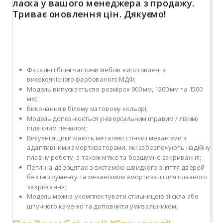
ласка у вашого менеджера з продажу.
Триває оновлення цін. Дякуємо!
Фасадні і бічні частини меблів виготовлені з
високоякісного фарбованого МДФ;
Модель випускається в розмірах 900 мм, 1200 мм та 1500
мм;
Виконання в білому матовому кольорі;
Модель доповнюється універсальним (правим / лівим)
підвісним пеналом;
Висувні ящики мають металеві стінки і механізми з
адаптивними амортизаторами, які забезпечують надійну
плавну роботу, а також м’яке та безшумне закривання;
Петлі на дверцятах з системою швидкого зняття дверей
без інструменту та механізмом амортизації для плавного
закривання;
Модель можна укомплектувати стільницею зі скла або
штучного каменю та доповнити умивальником;