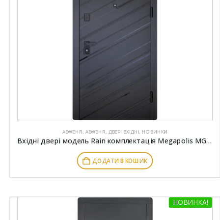
ABWEHR
,
ABWEHR
,
ДВЕРІ ВХІДНІ
,
НОВИНКИ
Вхідні двері модель Rain комплектація Megapolis MG3 ABWEHR (516)
ДОДАТИ В КОШИК
НОВИНКА!