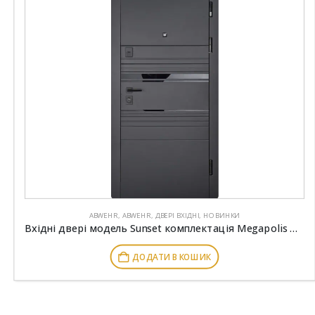
ABWEHR
,
ABWEHR
,
ДВЕРІ ВХІДНІ
,
НОВИНКИ
Вхідні двері модель Sunset комплектація Megapolis MG3 ABWEHR (554)
ДОДАТИ В КОШИК