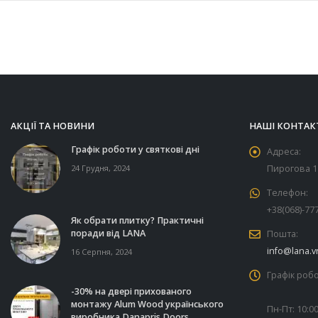
АКЦІЇ ТА НОВИНИ
НАШІ КОНТАК
Графік роботи у святкові дні
Адреса:
24 Грудня, 2024
Пирогова 11
Телефон:
+38(068)-77
Як обрати плитку? Практичні
поради від LANA
Пошта:
info@lana.v
16 Серпня, 2024
Графік робо
-30% на двері прихованого
монтажу Alum Wood українського
Пн-Пт: 10:00
виробника Danapris Doors