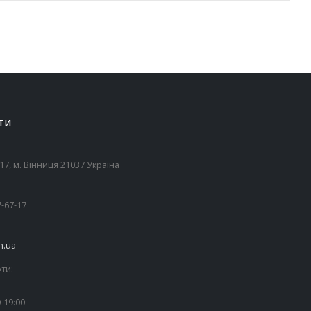
ТИ
7, м. Вінниця 21037 Україна
7-67-17
n.ua
ти:
-19:00