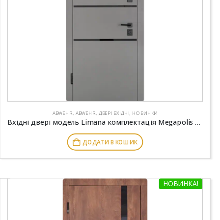
ABWEHR
,
ABWEHR
,
ДВЕРІ ВХІДНІ
,
НОВИНКИ
Вхідні двері модель Limana комплектація Megapolis MG3 ABWEHR (443)
ДОДАТИ В КОШИК
НОВИНКА!