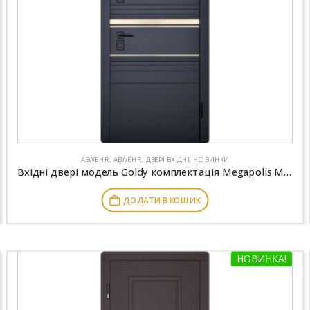
ABWEHR
,
ABWEHR
,
ДВЕРІ ВХІДНІ
,
НОВИНКИ
Вхідні двері модель Goldy комплектація Megapolis MG3 ABWEHR (545)
ДОДАТИ В КОШИК
НОВИНКА!