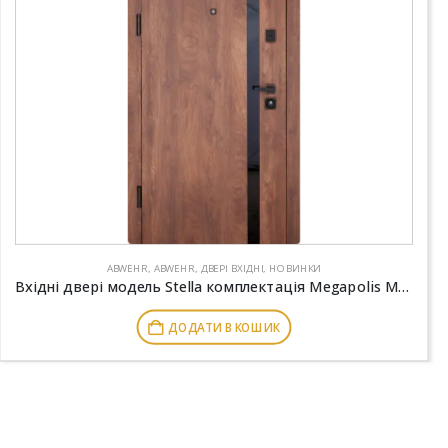
ABWEHR
,
ABWEHR
,
ДВЕРІ ВХІДНІ
,
НОВИНКИ
Вхідні двері модель Stella комплектація Megapolis MG3 ABWEHR (515)
ДОДАТИ В КОШИК