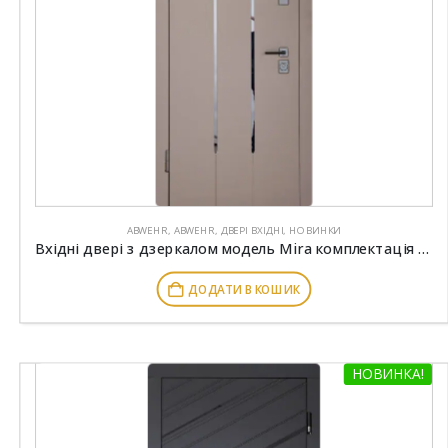
ABWEHR
,
ABWEHR
,
ДВЕРІ ВХІДНІ
,
НОВИНКИ
Вхідні двері з дзеркалом модель Mira комплектація Megapolis MG3 ABWEHR (549)
ДОДАТИ В КОШИК
НОВИНКА!