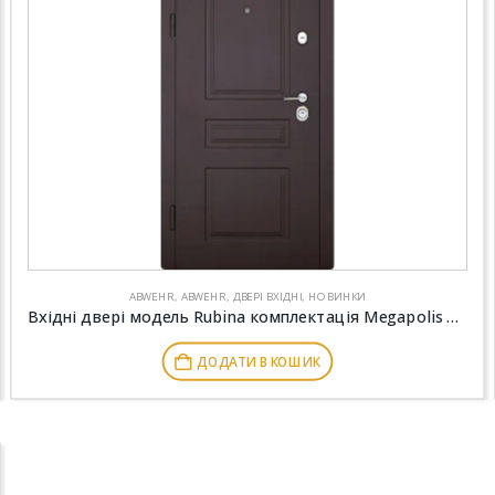
ABWEHR
,
ABWEHR
,
ДВЕРІ ВХІДНІ
,
НОВИНКИ
Вхідні двері модель Rubina комплектація Megapolis MG3 ABWEHR (508)
ДОДАТИ В КОШИК