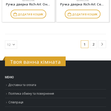
ФУРНІТУРА
ФУРНІТУРА
Ручка дверна Rich-Art Онтаріо 423 R80 MWSN матовий нікель браш
Ручка дверна Rich-Art Сента 361 R78 (тонка розетка) MWSC матовий хром
ДОДАТИ В КОШИК
ДОДАТИ В КОШИК
1
2
Твоя ванна кімната
МЕНЮ
Доставка та оплата
Політика обміну та повернення
Співпраця