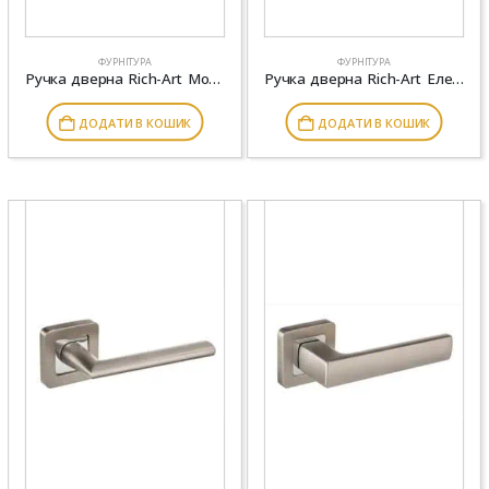
ФУРНІТУРА
ФУРНІТУРА
Ручка дверна Rich-Art Modern R18 H311 SN / CP сатен / хром
Ручка дверна Rich-Art Елегант 283 R78 ( тонка розетка) MWSC матовий хром
ДОДАТИ В КОШИК
ДОДАТИ В КОШИК