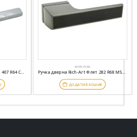
ФУРНІТУРА
Ручка дверна Rich-Art Стелла 407 R64 СР хром
Ручка дверна Rich-Art Флет 282 R68 MSB \ FB графіт \ чорна вставка
К
ДОДАТИ В КОШИК