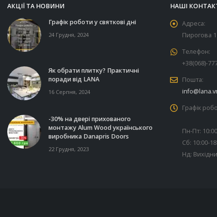
АКЦІЇ ТА НОВИНИ
НАШІ КОНТАК
Графік роботи у святкові дні
Адреса:
24 Грудня, 2024
Пирогова 11
Телефон:
+38(068)-77
Як обрати плитку? Практичні
поради від LANA
Пошта:
info@lana.v
16 Серпня, 2024
Графік робо
-30% на двері прихованого
монтажу Alum Wood українського
Пн-Пт: 10:00
виробника Danapris Doors
Сб: 10:00-18
22 Грудня, 2023
Нд: Вихідн