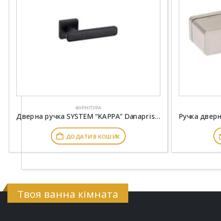
ФУРНІТУРА
Дверна ручка SYSTEM “KAPPA” Danapris Doors
ДОДАТИ В КОШИК
Твоя ванна кімната