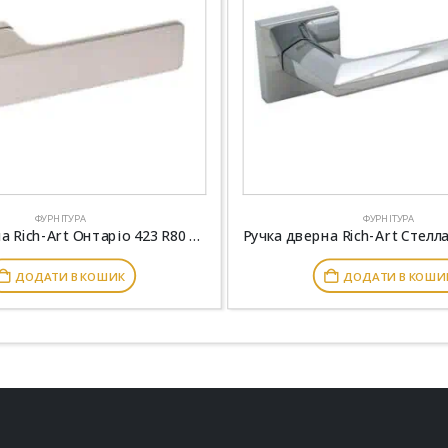
ФУРНІТУРА
ФУРНІТУРА
Ручка дверна Rich-Art Онтаріо 423 R80 MWSN матовий нікель браш
ДОДАТИ В КОШИК
ДОДАТИ В КОШИ