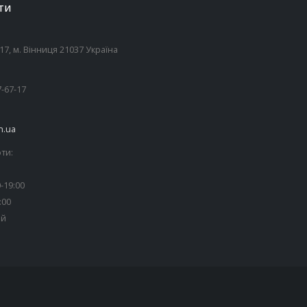
ТИ
7, м. Вінниця 21037 Україна
7-67-17
n.ua
ти:
-19:00
:00
ий