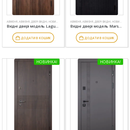
ABWEHR
,
ABWEHR
,
ДВЕРІ ВХІДНІ
,
НОВИНКИ
ABWEHR
,
ABWEHR
,
ДВЕРІ ВХІДНІ
,
НОВИНКИ
Вхідні двері модель Laguna комплектація Classic ABWEHR (251)
Вхідні двері модель Marsel комплектація Nova ABWEHR (475)
ДОДАТИ В КОШИК
ДОДАТИ В КОШИК
НОВИНКА!
НОВИНКА!