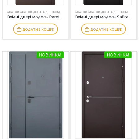
ABWEHR
,
ABWEHR
,
ДВЕРІ ВХІДНІ
,
НОВИНКИ
ABWEHR
,
ABWEHR
,
ДВЕРІ ВХІДНІ
,
НОВИНКИ
Вхідні двері модель Ramina комплектація Classic ABWEHR (509)
Вхідні двері модель Safira комплектація Classic ABWEHR (489)
ДОДАТИ В КОШИК
ДОДАТИ В КОШИК
НОВИНКА!
НОВИНКА!