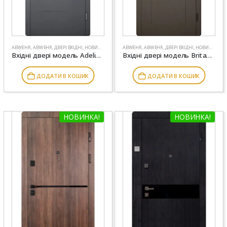
ABWEHR
,
ABWEHR
,
ДВЕРІ ВХІДНІ
,
НОВИНКИ
ABWEHR
,
ABWEHR
,
ДВЕРІ ВХІДНІ
,
НОВИНКИ
Вхідні двері модель Adelina комплектація Comfort ABWEHR (490)
Вхідні двері модель Britana комплектація Comfort ABWEHR (505)
ДОДАТИ В КОШИК
ДОДАТИ В КОШИК
НОВИНКА!
НОВИНКА!