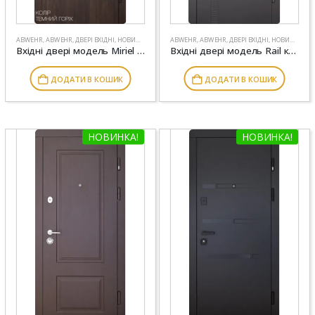
ABWEHR
,
ABWEHR
,
ДВЕРІ ВХІДНІ
,
НОВИНКИ
ABWEHR
,
ABWEHR
,
ДВЕРІ ВХІДНІ
,
НОВИНКИ
Вхідні двері модель Miriel комплектація Nova ABWEHR (309)
Вхідні двері модель Rail комплектація Classic ABWEHR (510)
ДОДАТИ В КОШИК
ДОДАТИ В КОШИК
НОВИНКА!
НОВИНКА!