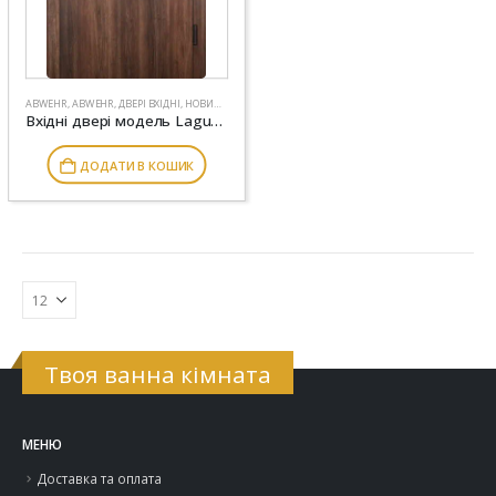
ABWEHR
,
ABWEHR
,
ДВЕРІ ВХІДНІ
,
НОВИНКИ
Вхідні двері модель Laguna комплектація Classic ABWEHR (251)
ДОДАТИ В КОШИК
Твоя ванна кімната
МЕНЮ
Доставка та оплата