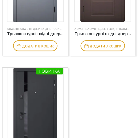
ABWEHR
,
ABWEHR
,
ДВЕРІ ВХІДНІ
,
НОВИНКИ
ABWEHR
,
ABWEHR
,
ДВЕРІ ВХІДНІ
,
НОВИНКИ
Трьохконтурні вхідні двері модель Moderna комплектація Grand ABWEHR (493)
Трьохконтурні вхідні двері модель Ramina комплектація Grand ABWEHR (509)
ДОДАТИ В КОШИК
ДОДАТИ В КОШИК
НОВИНКА!