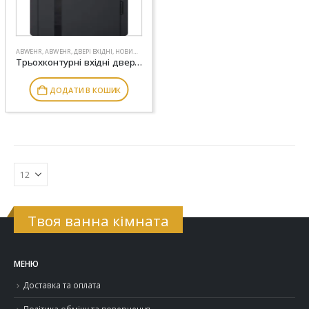
ABWEHR
,
ABWEHR
,
ДВЕРІ ВХІДНІ
,
НОВИНКИ
Трьохконтурні вхідні двері модель Stella комплектація Grand ABWEHR (515)
ДОДАТИ В КОШИК
Твоя ванна кімната
МЕНЮ
Доставка та оплата