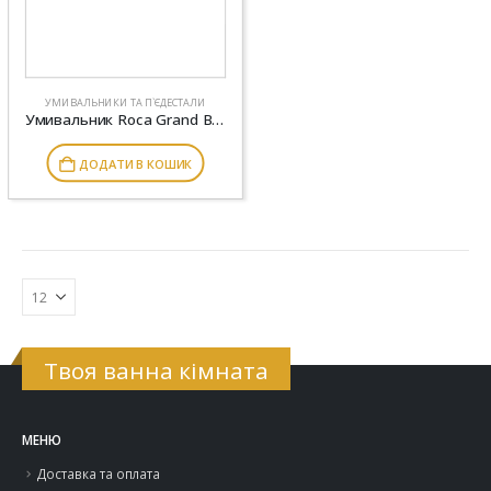
УМИВАЛЬНИКИ ТА П`ЄДЕСТАЛИ
Умивальник Roca Grand Berna 620х390 мм, що вбудовується знизу A327899000
ДОДАТИ В КОШИК
Твоя ванна кімната
МЕНЮ
Доставка та оплата