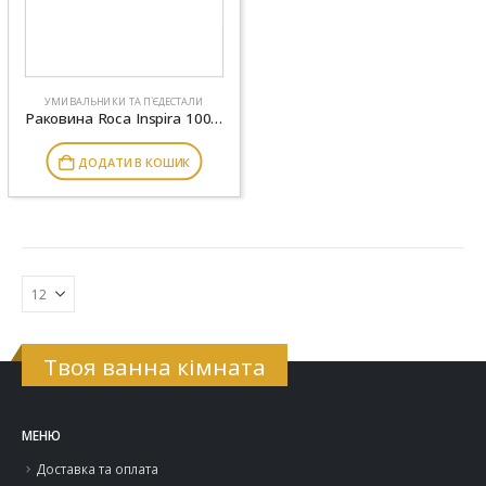
УМИВАЛЬНИКИ ТА П`ЄДЕСТАЛИ
Раковина Roca Inspira 1000×490 мм, монтується зверху або до стіни A32752A000
ДОДАТИ В КОШИК
Твоя ванна кімната
МЕНЮ
Доставка та оплата