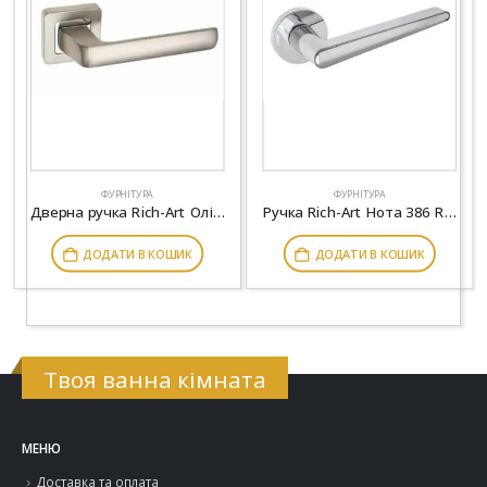
ФУРНІТУРА
ФУРНІТУРА
Дверна ручка Rich-Art Олівія 645 R40 MSN матовий нікель
Ручка Rich-Art Нота 386 R 65 CP хром
ДОДАТИ В КОШИК
ДОДАТИ В КОШИК
Твоя ванна кімната
МЕНЮ
Доставка та оплата