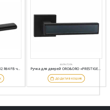
ФУРНІТУРА
Ручка дверна Rich-Art Лідс 382 R64 FB чорний
Ручка для дверей ORO&ORO «PRESTIGE» black Danapris Doors
К
ДОДАТИ В КОШИК