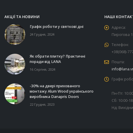
АКЦІЇ ТА НОВИНИ
НАШІ КОНТАК
Графік роботи у святкові дні
Адреса:
24 Грудня, 2024
Пирогова 11
Телефон:
+38(068)-77
Як обрати плитку? Практичні
поради від LANA
Пошта:
info@lana.v
16 Серпня, 2024
Графік робо
-30% на двері прихованого
монтажу Alum Wood українського
Пн-Пт: 10:00
виробника Danapris Doors
Сб: 10:00-18
22 Грудня, 2023
Нд: Вихідн