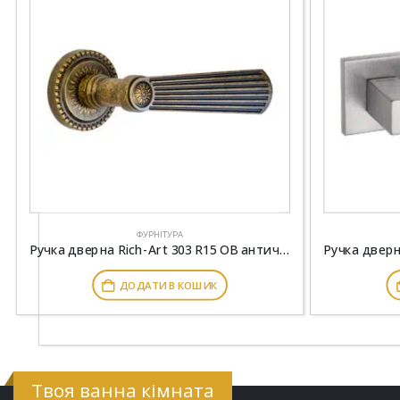
ФУРНІТУРА
Ручка дверна Rich-Art 303 R15 OB антична бронза
ДОДАТИ В КОШИК
Твоя ванна кімната