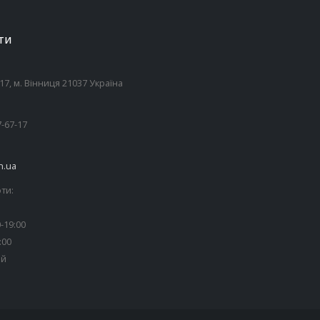
ТИ
7, м. Вінниця 21037 Україна
7-67-17
n.ua
ти:
-19:00
:00
ий