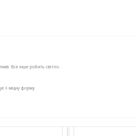
ємів. Все інше робить світло.
є її міцну форму.