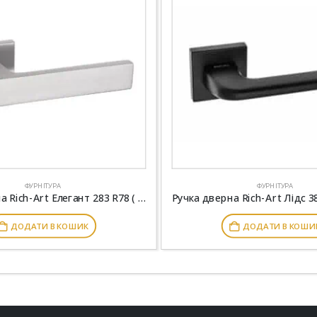
ФУРНІТУРА
ФУРНІТУРА
Ручка дверна Rich-Art Елегант 283 R78 ( тонка розетка) MWSC матовий хром
ДОДАТИ В КОШИК
ДОДАТИ В КОШИ