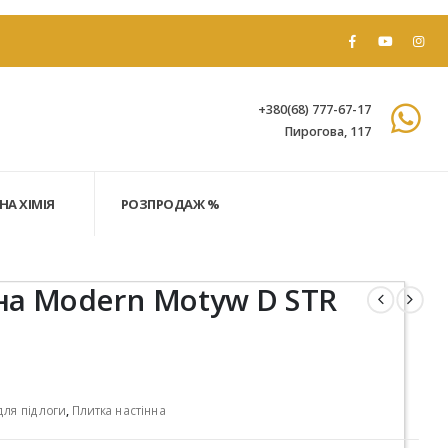
+380(68) 777-67-17
Пирогова, 117
НА ХІМІЯ
РОЗПРОДАЖ %
на Modern Motyw D STR
для підлоги
,
Плитка настінна