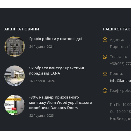
АКЦІЇ ТА НОВИНИ
НАШІ КОНТАК
Графік роботи у святкові дні
Адреса:
24 Грудня, 2024
Пирогова 11
Телефон:
+38(068)-77
Як обрати плитку? Практичні
поради від LANA
Пошта:
info@lana.v
16 Серпня, 2024
Графік робо
-30% на двері прихованого
монтажу Alum Wood українського
Пн-Пт: 10:00
виробника Danapris Doors
Сб: 10:00-18
22 Грудня, 2023
Нд: Вихідн