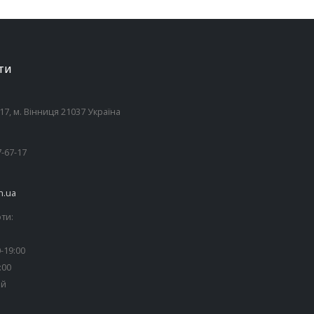
ТИ
7, м. Вінниця 21037 Україна
7-67-17
n.ua
ти:
-19:00
:00
ий