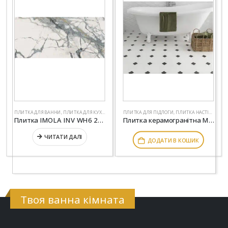
ПЛИТКА ДЛЯ ВАННИ
,
ПЛИТКА ДЛЯ КУХНІ
,
ПЛИТКА ДЛЯ ПІДЛОГИ
ПЛИТКА ДЛЯ ПІДЛОГИ
,
ПЛИТКА НАСТІННА
,
ПЛИТКА НАСТІННА
Плитка IMOLA INV WH6 260 LP
Плитка керамогранітна Modern Bianco Octagon STR 198x198x7,5 Paradyz
ЧИТАТИ ДАЛІ
ДОДАТИ В КОШИК
Твоя ванна кімната