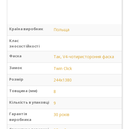
Країна виробник
Польща
Клас
зносостійкості
Фаска
Так, V4-чотиристороння фаска
Замок
Twin Click
Розмір
244х1380
Товщина (мм)
8
Кількість в упаковці
9
Гарантія
30 років
виробника