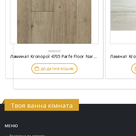
ЛАМІНАТ
Ламинат Kronopol 4705 Parfe Floor Narrow 4V Дуб Бове
ДОДАТИ В КОШИК
Твоя ванна кімната
МЕНЮ