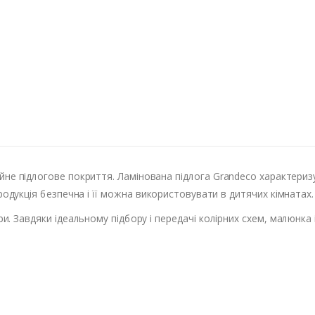
дійне підлогове покриття. Ламінована підлога Grandeco характериз
одукція безпечна і її можна використовувати в дитячих кімнатах.
и. Завдяки ідеальному підбору і передачі колірних схем, малюнка