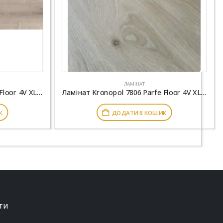
ЛАМІНАТ
Ламінат Kronopol 7803 Parfe Floor 4V XL Дуб Гуаро
Ламінат Kronopol 7806 Parfe Floor 4V XL Дуб Лавио
К
ДОДАТИ В КОШИК
ТИ