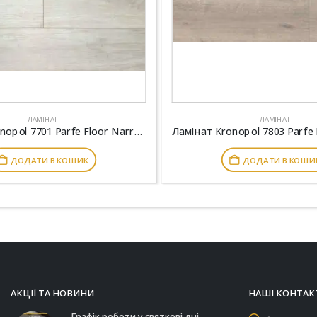
ЛАМІНАТ
ЛАМІНАТ
Ламінат Kronopol 7701 Parfe Floor Narrow 4V Дуб Шамбери
ДОДАТИ В КОШИК
ДОДАТИ В КОШИ
АКЦІЇ ТА НОВИНИ
НАШІ КОНТАК
Графік роботи у святкові дні