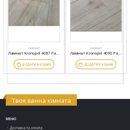
ЛАМІНАТ
ЛАМІНАТ
Ламінат Kronopol 4087 Parfe Floor 4V Дуб Оланд
Ламінат Kronopol 4090 Parfe Floor 4V Дуб Монделло
ДОДАТИ В КОШИК
ДОДАТИ В КОШИК
Твоя ванна кімната
МЕНЮ
Доставка та оплата