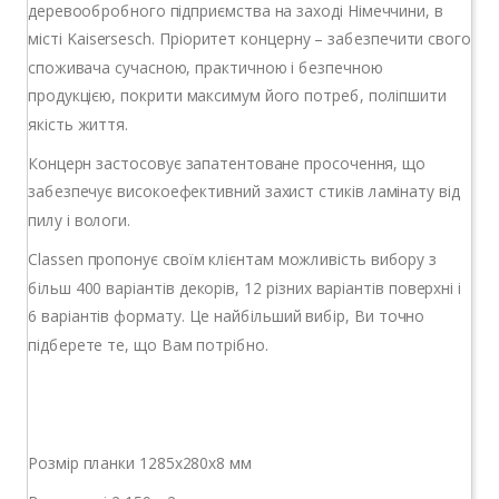
деревообробного підприємства на заході Німеччини, в
місті Kaisersesch. Пріоритет концерну – забезпечити свого
споживача сучасною, практичною і безпечною
продукцією, покрити максимум його потреб, поліпшити
якість життя.
Концерн застосовує запатентоване просочення, що
забезпечує високоефективний захист стиків ламінату від
пилу і вологи.
Classen пропонує своїм клієнтам можливість вибору з
більш 400 варіантів декорів, 12 різних варіантів поверхні і
6 варіантів формату. Це найбільший вибір, Ви точно
підберете те, що Вам потрібно.
Розмір планки 1285x280x8 мм