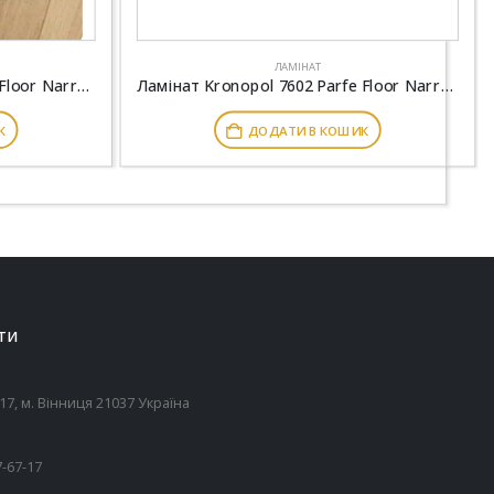
ЛАМІНАТ
Ламінат Kronopol 7506 Parfe Floor Narrow 4V Дуб Болонья
Ламінат Kronopol 7602 Parfe Floor Narrow 4V Дуб Спеція
К
ДОДАТИ В КОШИК
ТИ
7, м. Вінниця 21037 Україна
7-67-17