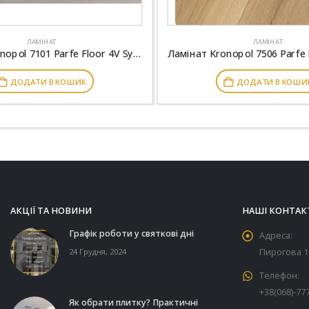
ЛАМІНАТ
ЛАМІНАТ
Ламінат Kronopol 7101 Parfe Floor 4V Synchro Вяз Ламбей
ДОДАТИ В КОШИК
ДОДАТИ В КОШИ
АКЦІЇ ТА НОВИНИ
НАШІ КОНТАК
Графік роботи у святкові дні
Адреса:
24 Грудня, 2024
Пирогова 11
Телефон:
+38(068)-77
Як обрати плитку? Практичні