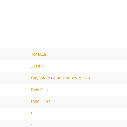
Польща
32 клас
Так, V4-чотиристороння фаска
Twin Click
1380 х 193
8
9