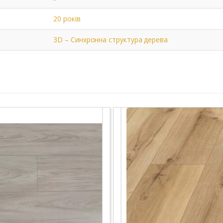
20 років
3D – Синхронна структура дерева