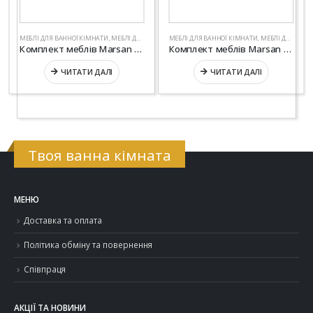
МЕБЛІ ДЛЯ ВАННОЇ КІМНАТИ
,
МЕБЛІ ДЛЯ ВАННОЇ СЕРІЇ "ЛЮКС"
МЕБЛІ ДЛЯ ВАННОЇ КІМНАТИ
,
САНТЕХНІКА
,
МЕБЛІ ДЛЯ ВАННОЇ СЕРІЇ "ЛЮКС"
Комплект меблів Marsan “DIANNE”
Комплект меблів Marsan “JACQUELINE”
ЧИТАТИ ДАЛІ
ЧИТАТИ ДАЛІ
Твоя ванна кімната
МЕНЮ
Доставка та оплата
Політика обміну та повернення
Співпраця
АКЦІЇ ТА НОВИНИ