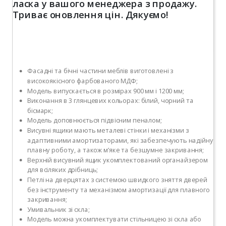
ласка у вашого менеджера з продажу.
Триває оновлення цін. Дякуємо!
Фасадні та бічні частини меблів виготовлені з
високоякісного фарбованого МДФ;
Модель випускається в розмірах 900 мм і 1200 мм;
Виконання в 3 глянцевих кольорах: білий, чорний та
бісмарк;
Модель доповнюється підвісним пеналом;
Висувні ящики мають металеві стінки і механізми з
адаптивними амортизаторами, які забезпечують надійну
плавну роботу, а також м’яке та безшумне закривання;
Верхній висувний ящик укомплектований органайзером
для всіляких дрібниць;
Петлі на дверцятах з системою швидкого зняття дверей
без інструменту та механізмом амортизації для плавного
закривання;
Умивальник зі скла;
Модель можна укомплектувати стільницею зі скла або