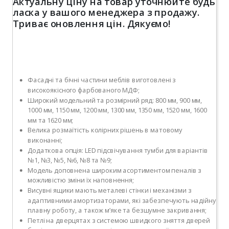
Актуальну ціну на товар уточнюйте будь
ласка у вашого менеджера з продажу.
Триває оновлення цін. Дякуємо!
Фасадні та бічні частини меблів виготовлені з
високоякісного фарбованого МДФ;
Широкий модельний та розмірний ряд: 800 мм, 900 мм,
1000 мм, 1150 мм, 1200 мм, 1300 мм, 1350 мм, 1520 мм, 1600
мм та 1620 мм;
Велика розмаїтість колірних рішень в матовому
виконанні;
Додаткова опція: LED підсвічування тумби для варіантів
№1, №3, №5, №6, №8 та №9;
Модель доповнена широким асортиментом пеналів з
можливістю зміни їх наповнення;
Висувні ящики мають металеві стінки і механізми з
адаптивними амортизаторами, які забезпечують надійну
плавну роботу, а також м’яке та безшумне закривання;
Петлі на дверцятах з системою швидкого зняття дверей