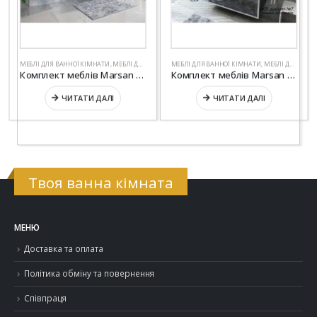
МЕБЛІ ДЛЯ ВАННОЇ КІМНАТИ
,
МЕБЛІ ДЛЯ ВАННОЇ СЕРІЇ "СТАНДАРТ"
МЕБЛІ ДЛЯ ВАННОЇ КІМНАТИ
,
САНТЕХНІКА
,
МЕБЛІ ДЛЯ ВАННОЇ СЕРІЇ "СТАНДАРТ"
Комплект меблів Marsan “ALEXANDRA”
Комплект меблів Marsan “AXEL”
ЧИТАТИ ДАЛІ
ЧИТАТИ ДАЛІ
Твоя ванна кімната
МЕНЮ
Доставка та оплата
Політика обміну та повернення
Співпраця