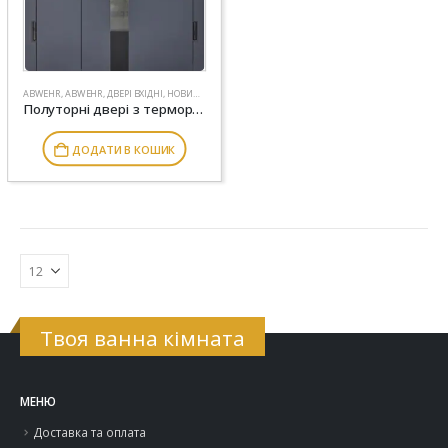
ABWEHR
,
ABWEHR
,
ДВЕРІ ВХІДНІ
,
НОВИНКИ
Полуторні двері з терморозривом модель Tower комплектація Termix 1200 ABWEHR (527)
ДОДАТИ В КОШИК
Твоя ванна кімната
МЕНЮ
Доставка та оплата