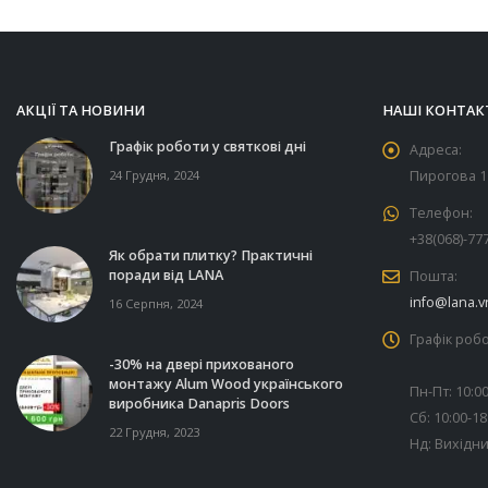
АКЦІЇ ТА НОВИНИ
НАШІ КОНТАК
Графік роботи у святкові дні
Адреса:
24 Грудня, 2024
Пирогова 11
Телефон:
+38(068)-77
Як обрати плитку? Практичні
поради від LANA
Пошта:
info@lana.v
16 Серпня, 2024
Графік робо
-30% на двері прихованого
монтажу Alum Wood українського
Пн-Пт: 10:00
виробника Danapris Doors
Сб: 10:00-18
22 Грудня, 2023
Нд: Вихідн