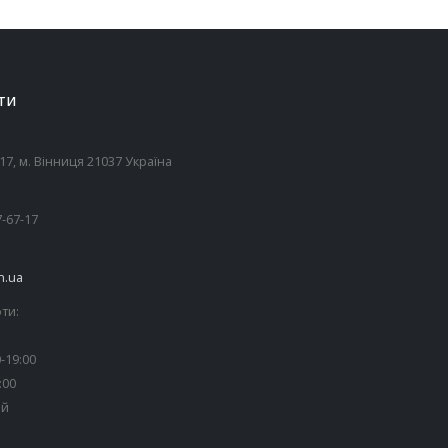
ТИ
7, м. Вінниця 21037 Україна
7-67-17
n.ua
ти:
-19:00
:00
ий