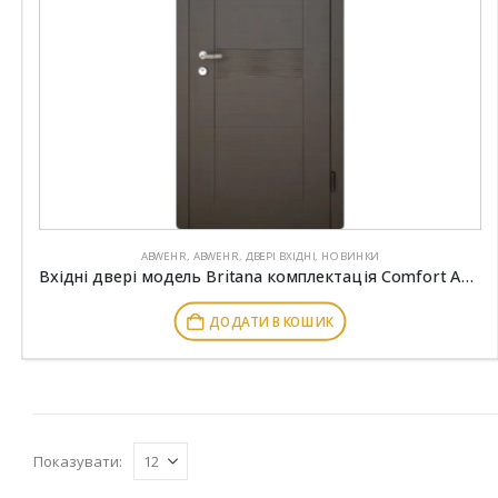
ABWEHR
,
ABWEHR
,
ДВЕРІ ВХІДНІ
,
НОВИНКИ
Вхідні двері модель Britana комплектація Comfort ABWEHR (505)
ДОДАТИ В КОШИК
Показувати: