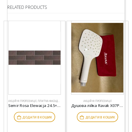
RELATED PRODUCTS
АКЦІЙНІ ПРОПОЗИЦІЇ
,
ПЛИТКА ФАСАДНА, КЛІНКЕРНА
АКЦІЙНІ ПРОПОЗИЦІЇ
Semir Rosa Elewacja 24.5×6.58 -25%
Душова лійка Ravak X07P349 3 режими 958.10
ДОДАТИ В КОШИК
ДОДАТИ В КОШИК