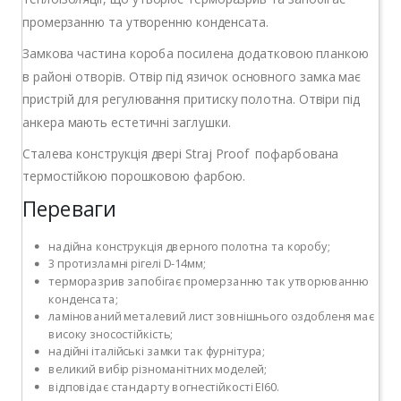
промерзанню та утворенню конденсата.
Замкова частина короба посилена додатковою планкою
в районі отворів. Отвір під язичок основного замка має
пристрій для регулювання притиску полотна. Отвіри під
анкера мають естетичні заглушки.
Сталева конструкція двері Straj Proof пофарбована
термостійкою порошковою фарбою.
Переваги
надійна конструкція дверного полотна та коробу;
3 протизламні рігелі D-14мм;
терморазрив запобігає промерзанню так утворюванню
конденсата;
ламінований металевий лист зовнішнього оздобленя має
високу зносостійкість;
надійні італійські замки так фурнітура;
великий вибір різноманітних моделей;
відповідає стандарту вогнестійкості EI60.