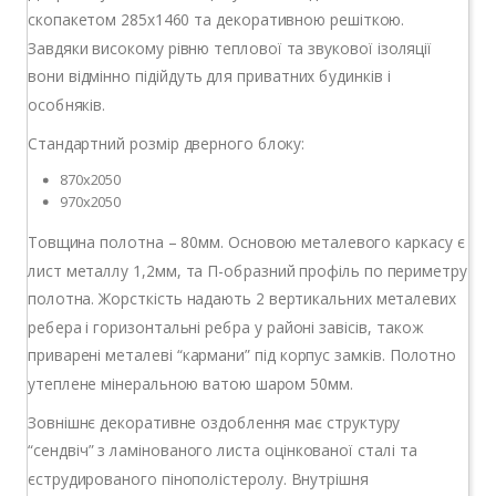
скопакетом 285х1460 та декоративною решіткою.
Завдяки високому рівню теплової та звукової ізоляції
вони відмінно підійдуть для приватних будинків і
особняків.
Стандартний розмір дверного блоку:
870х2050
970х2050
Товщина полотна – 80мм. Основою металевого каркасу є
лист металлу 1,2мм, та П-образний профіль по периметру
полотна. Жорсткість надають 2 вертикальних металевих
ребера і горизонтальні ребра у районі завісів, також
приварені металеві “кармани” під корпус замків. Полотно
утеплене мінеральною ватою шаром 50мм.
Зовнішнє декоративне оздоблення має структуру
“сендвіч” з ламінованого листа оцінкованої сталі та
єструдированого пінополістеролу. Внутрішня