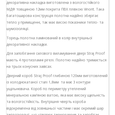
декоративна накладка виготовлена з вологостійкого
МДФ товщиною 12мм покрита ПВХ плівкою Vinorit. Така
багатошарова конструкція полотна надійно зберігає
тепло у приміщенні, так має високі показники тепло- та
шумоізоляції.
Торець полотна ламінований в колір внутрішньої
декоративної накладки.
Для запобігання силового виламування двері Straj Proof
мають 4 протизламні рігелі. Полотно надійно тримається
на трьох конусних завісах.
Дверний короб Straj Proof глибиною 120мм виготовлений
із холоднокатаної сталі 1,8мм та має 3 контури
ущільнювача. Короб по периметру утеплений
мінеральною кам’яною ватою, яка має високу щильність
та вологостійкість. Внутрішня чверть короба
відокремлена від зовнішньої частини і має окремий шар
теплоізоляції, що утворює терморазрив та запобігає