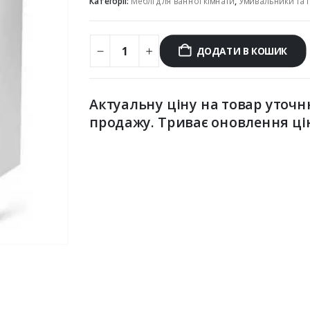
Категорії:
Меблі для ванної кімнати
,
Умивальники та п
ДОДАТИ В КОШИК
Актуальну ціну на товар уточн
продажу. Триває оновлення ці