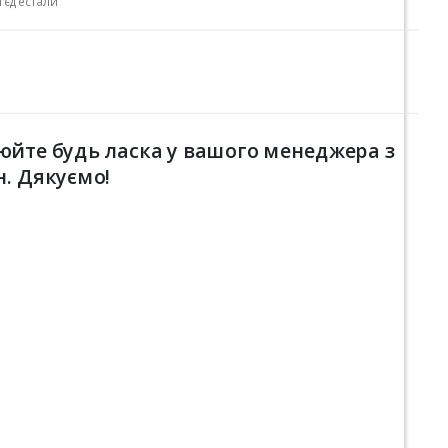
`єдестали
юйте будь ласка у вашого менеджера з
н. Дякуємо!