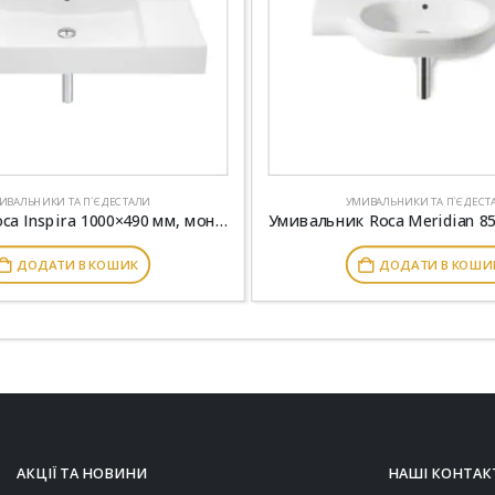
ИВАЛЬНИКИ ТА П`ЄДЕСТАЛИ
УМИВАЛЬНИКИ ТА П`ЄДЕСТ
Раковина Roca Inspira 1000×490 мм, монтується зверху або до стіни A32752A000
ДОДАТИ В КОШИК
ДОДАТИ В КОШИ
АКЦІЇ ТА НОВИНИ
НАШІ КОНТАК