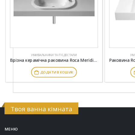
УМИВАЛЬНИКИ ТА П`ЄДЕСТАЛИ
УМ
Врізна керамічна раковина Roca Meridian 600×340 мм A32724E000
ДОДАТИ В КОШИК
Твоя ванна кімната
МЕНЮ