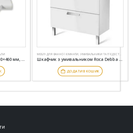
АЛИ
МЕБЛІ ДЛЯ ВАННОЇ КІМНАТИ
,
УМИВАЛЬНИКИ ТА П`ЄДЕСТАЛИ
Умивальник Roca Meridian 850×460 мм, з комплектом кріплень A32724D000
Шкафчик з умивальником Roca Debba з сифоном, права, 800х360х720 мм, білий глянець A855907806
К
ДОДАТИ В КОШИК
ТИ