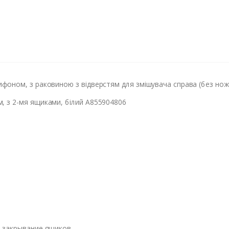
фоном, з раковиною з відверстям для змішувача справа (без ножік
, з 2-мя ящиками, білий A855904806
е закрывание ящиков