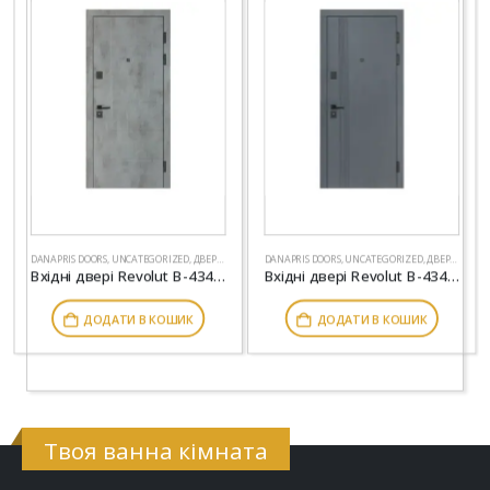
DANAPRIS DOORS
,
UNCATEGORIZED
,
ДВЕРІ
,
МІЖКІМНАТНІ ДВЕРІ
DANAPRIS DOORS
,
UNCATEGORIZED
,
ДВЕРІ
,
МІЖКІ
Вхідні двері Revolut В-434-155 оксид темний-світлий
Вхідні двері Revolut В-434-172 антрацит-білий матовий гладкий
ДОДАТИ В КОШИК
ДОДАТИ В КОШИК
Твоя ванна кімната