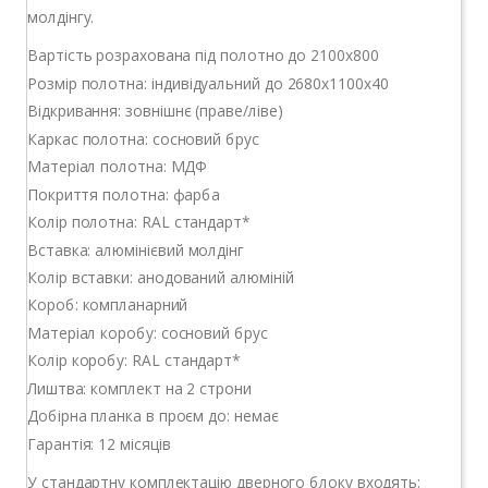
молдінгу.
Вартість розрахована під полотно до 2100х800
Розмір полотна: індивідуальний до 2680х1100х40
Відкривання: зовнішнє (праве/ліве)
Каркас полотна: сосновий брус
Матеріал полотна: МДФ
Покриття полотна: фарба
Колір полотна: RAL стандарт*
Вставка: алюмінієвий молдінг
Колір вставки: анодований алюміній
Короб: компланарний
Матеріал коробу: сосновий брус
Колір коробу: RAL стандарт*
Лиштва: комплект на 2 строни
Добірна планка в проєм до: немає
Гарантія: 12 місяців
У стандартну комплектацію дверного блоку входять: