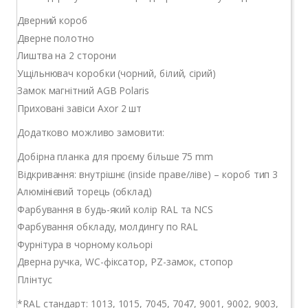
Дверний короб
Дверне полотно
Лиштва на 2 сторони
Ущільнювач коробки (чорний, білий, сірий)
Замок магнітний AGB Polaris
Приховані завіси Axor 2 шт
Додатково можливо замовити:
Добірна планка для проєму більше 75 mm
Відкривання: внутрішнє (inside праве/ліве) – короб тип 3
Алюмінієвий торець (обклад)
Фарбування в будь-який колір RAL та NCS
Фарбування обкладу, молдингу по RAL
Фурнітура в чорному кольорі
Дверна ручка, WC-фіксатор, РZ-замок, стопор
Плінтус
*RAL стандарт: 1013, 1015, 7045, 7047, 9001, 9002, 9003,