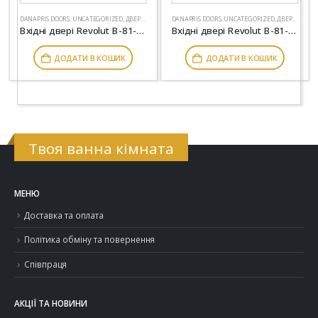
DANAPRIS DOORS
,
UNCATEGORIZED
,
ДВЕРІ
,
МІЖКІМНАТНІ ДВЕРІ
DANAPRIS DOORS
,
UNCATEGORIZED
,
ДВЕРІ
,
МІЖКІ
Вхідні двері Revolut В-81-559-191 зріз каменю-білий матовий гладкий
Вхідні двері Revolut В-81-564-264 зріз дерева коньячний-венге парма
ДОДАТИ В КОШИК
ДОДАТИ В КОШИК
Твоя ванна кімната
МЕНЮ
Доставка та оплата
Політика обміну та повернення
Співпраця
АКЦІЇ ТА НОВИНИ