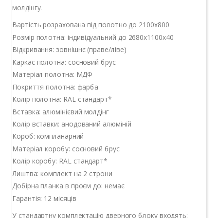
молдінгу.
Вартість розрахована під полотно до 2100х800
Розмір полотна: індивідуальний до 2680х1100х40
Відкривання: зовнішнє (праве/ліве)
Каркас полотна: сосновий брус
Матеріал полотна: МДФ
Покриття полотна: фарба
Колір полотна: RAL стандарт*
Вставка: алюмінієвий молдінг
Колір вставки: анодований алюміній
Короб: компланарний
Матеріал коробу: сосновий брус
Колір коробу: RAL стандарт*
Лиштва: комплект на 2 строни
Добірна планка в проєм до: немає
Гарантія: 12 місяців
У стандартну комплектацію дверного блоку входять: