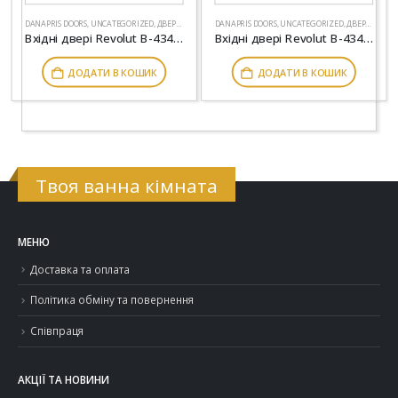
DANAPRIS DOORS
,
UNCATEGORIZED
,
ДВЕРІ
,
МІЖКІМНАТНІ ДВЕРІ
DANAPRIS DOORS
,
UNCATEGORIZED
,
ДВЕРІ
,
МІЖКІ
Вхідні двері Revolut В-434-155 оксид темний-світлий
Вхідні двері Revolut В-434-172 антрацит-білий матовий гладкий
ДОДАТИ В КОШИК
ДОДАТИ В КОШИК
Твоя ванна кімната
МЕНЮ
Доставка та оплата
Політика обміну та повернення
Співпраця
АКЦІЇ ТА НОВИНИ