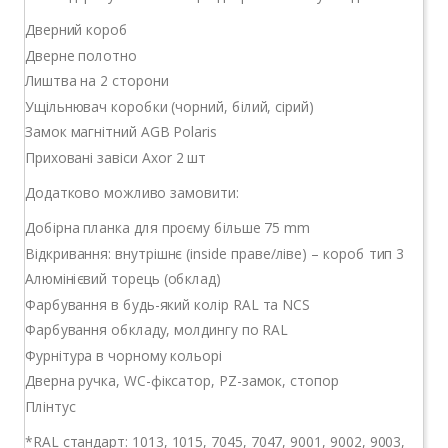
Дверний короб
Дверне полотно
Лиштва на 2 сторони
Ущільнювач коробки (чорний, білий, сірий)
Замок магнітний AGB Polaris
Приховані завіси Axor 2 шт
Додатково можливо замовити:
Добірна планка для проєму більше 75 mm
Відкривання: внутрішнє (inside праве/ліве) – короб тип 3
Алюмінієвий торець (обклад)
Фарбування в будь-який колір RAL та NCS
Фарбування обкладу, молдингу по RAL
Фурнітура в чорному кольорі
Дверна ручка, WC-фіксатор, РZ-замок, стопор
Плінтус
*RAL стандарт: 1013, 1015, 7045, 7047, 9001, 9002, 9003,