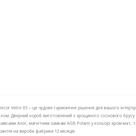
ecor Vetro 05 – це чудове гармонічне рішення для вашого інтер’єру
вітлом. Дверний короб виготовлений з зрощеного соснового брусу
вісами Axor, магнітним замкам AGB Polaris у кольорі хром мат, т
антія на вироби фабрики 12 місяців.