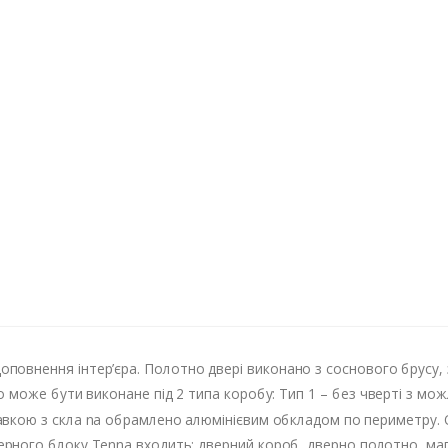
доповнення інтер’єра. Полотно двері виконано з соснового брусу
же бути виконане під 2 типа коробу: Тип 1 – без чверті з можли
вкою з скла nа обрамлено алюмінієвим обкладом по периметру. 
рного блоку Tenna входить: дверний короб, дверно полотно, магн