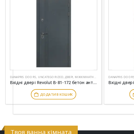
DANAPRIS DOORS
,
UNCATEGORIZED
,
ДВЕРІ
,
МІЖКІМНАТНІ ДВЕРІ
DANAPRIS DOOR
Вхідні двері Revolut В-81-172 бетон антрацит-білий матовий
ДОДАТИ В КОШИК
Твоя ванна кімната