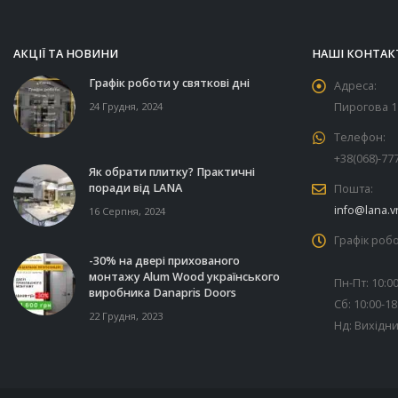
АКЦІЇ ТА НОВИНИ
НАШІ КОНТАК
Графік роботи у святкові дні
Адреса:
24 Грудня, 2024
Пирогова 11
Телефон:
+38(068)-77
Як обрати плитку? Практичні
поради від LANA
Пошта:
info@lana.v
16 Серпня, 2024
Графік робо
-30% на двері прихованого
монтажу Alum Wood українського
Пн-Пт: 10:00
виробника Danapris Doors
Сб: 10:00-18
22 Грудня, 2023
Нд: Вихідн