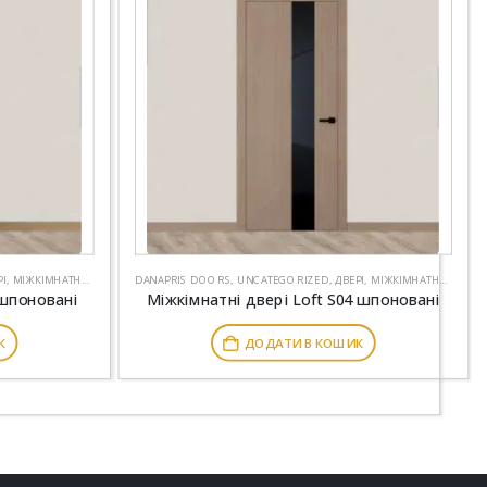
РІ
,
МІЖКІМНАТНІ ДВЕРІ
DANAPRIS DOORS
,
UNCATEGORIZED
,
ДВЕРІ
,
МІЖКІМНАТНІ ДВЕРІ
 шпоновані
Міжкімнатні двері Loft S04 шпоновані
К
ДОДАТИ В КОШИК