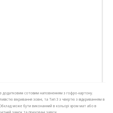
, з додатковим сотовим наповненням з гофро-картону.
вістю вікривання зовні, та Тип 3 з чвертю з відкриванням в
Обклад може бути виконанний в кольорі хром мат або в
ітний замок та приховані завіси.