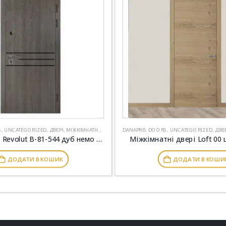
S
,
UNCATEGORIZED
,
ДВЕРІ
,
МІЖКІМНАТНІ ДВЕРІ
DANAPRIS DOORS
,
UNCATEGORIZED
,
ДВЕ
Вхідні двері Revolut В-81-544 дуб немо карбон-срібний
Міжкімнатні двері Loft 00
ДОДАТИ В КОШИК
ДОДАТИ В КОШИ