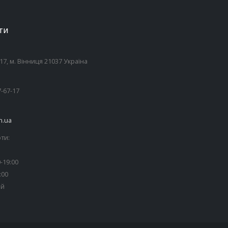
ТИ
7, м. Вінниця 21037 Україна
7-67-17
n.ua
ти:
-19:00
:00
ий