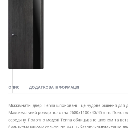
ОПИС
ДОДАТКОВА ІНФОРМАЦІЯ
Міжкімнатні двері Tenna шпоновані – це чудове рішення для 
Максимальний розмір полотна 2680х1100х40/45 mm. Полотно мо
середину. Полотно моделі Tenna облицьвано шпоном та вста
будьякому іншому кольорі по RAL. В базову комплектацію две