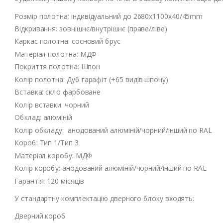
Розмір полотна: індивідуальний до 2680х1100х40/45mm
Відкривання: зовнішнє/внутрішнє (праве/ліве)
Каркас полотна: сосновий брус
Матеріал полотна: МДФ
Покриття полотна: Шпон
Колір полотна: Дуб гарафіт (+65 видів шпону)
Вставка: скло фарбоване
Колір вставки: чорний
Обклад: алюміній
Колір обкладу: анодований алюміній/чорний/інший по RAL
Короб: Тип 1/Тип 3
Матеріал коробу: МДФ
Колір коробу: анодований алюміній/чорний/інший по RAL
Гарантія: 120 місяців
У стандартну комплектацію дверного блоку входять:
Дверний короб