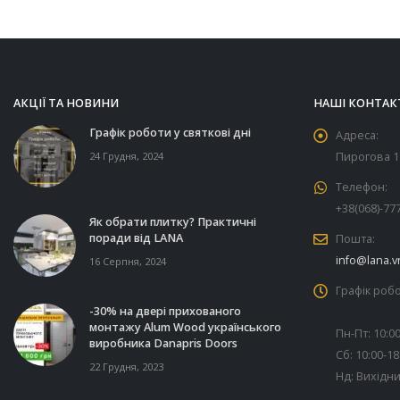
АКЦІЇ ТА НОВИНИ
НАШІ КОНТАК
Графік роботи у святкові дні
Адреса:
24 Грудня, 2024
Пирогова 11
Телефон:
+38(068)-77
Як обрати плитку? Практичні
поради від LANA
Пошта:
info@lana.v
16 Серпня, 2024
Графік робо
-30% на двері прихованого
монтажу Alum Wood українського
Пн-Пт: 10:00
виробника Danapris Doors
Сб: 10:00-18
22 Грудня, 2023
Нд: Вихідн