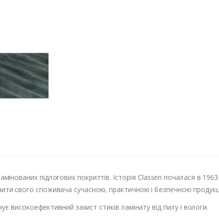
амінованих підлогових покриттів. Історія Classen почалася в 196
печити свого споживача сучасною, практичною і безпечною продук
 високоефективний захист стиків ламінату від пилу і вологи.