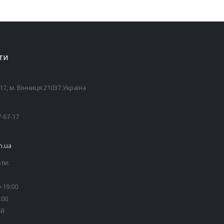
ТИ
7, м. Вінниця 21037 Україна
7-67-17
n.ua
ти:
-19:00
:00
ий