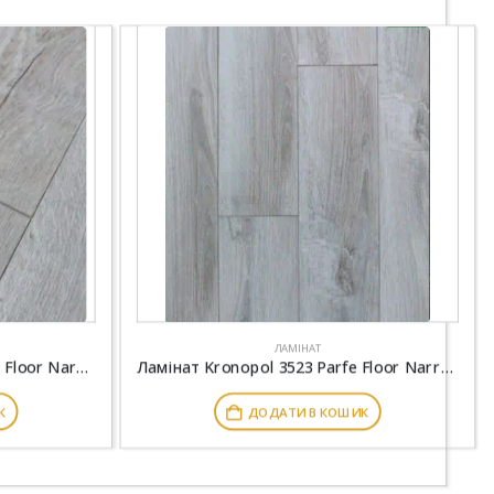
ЛАМІНАТ
Ламинат Kronopol 7708 Parfe Floor Narrow 4V Дуб Довиль
Ламінат Kronopol 3523 Parfe Floor Narrow 4V Дуб Шамони
К
ДОДАТИ В КОШИК