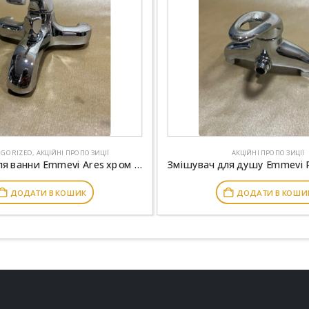
EGORIZED
,
АКЦІЙНІ ПРОПОЗИЦІЇ
АКЦІЙНІ ПРОПОЗИЦІЇ
Змішувач для ванни Emmevi Ares хром CR76001
ДОДАТИ В КОШИК
ДОДАТИ В КОШИ