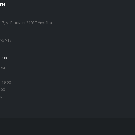
ТИ
7, м. Вінниця 21037 Україна
7-67-17
n.ua
ти:
-19:00
:00
ий