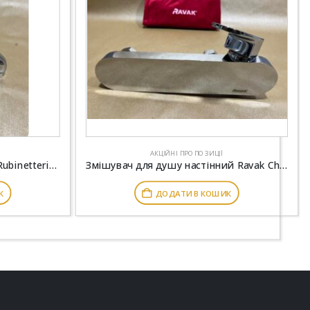
АКЦІЙНІ ПРОПОЗИЦІЇ
Змішувач для душу Emmevi Rubinetterie Luxor CR 7002R
Змішувач для душу настінний Ravak Chrome CR 032.00 150 мм X070043
К
ДОДАТИ В КОШИК