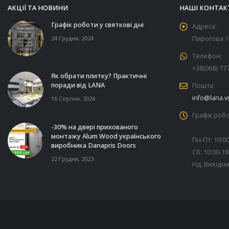
АКЦІЇ ТА НОВИНИ
НАШІ КОНТАК
Графік роботи у святкові дні
Адреса:
24 Грудня, 2024
Пирогова 11
Телефон:
+38(068)-77
Як обрати плитку? Практичні
поради від LANA
Пошта:
info@lana.v
16 Серпня, 2024
Графік робо
-30% на двері прихованого
монтажу Alum Wood українського
Пн-Пт: 10:00
виробника Danapris Doors
Сб: 10:00-18
22 Грудня, 2023
Нд: Вихідн