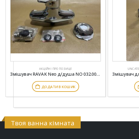
АКЦІЙНІ ПРОПОЗИЦІЇ
UNCAT
Змішувач RAVAK Neo д/душа NO 032.00/150 Х070018
ДОДАТИ В КОШИК
Твоя ванна кімната