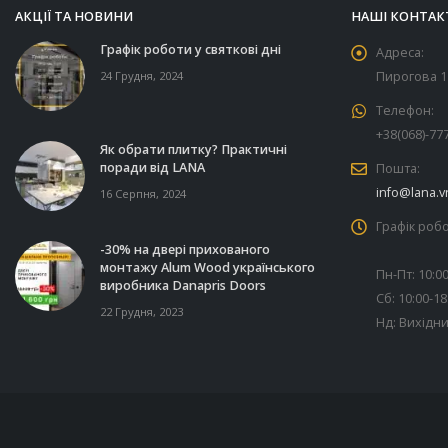
АКЦІЇ ТА НОВИНИ
НАШІ КОНТАК
Графік роботи у святкові дні
Адреса:
24 Грудня, 2024
Пирогова 11
Телефон:
+38(068)-77
Як обрати плитку? Практичні
поради від LANA
Пошта:
info@lana.v
16 Серпня, 2024
Графік робо
-30% на двері прихованого
монтажу Alum Wood українського
Пн-Пт: 10:00
виробника Danapris Doors
Сб: 10:00-18
22 Грудня, 2023
Нд: Вихідн