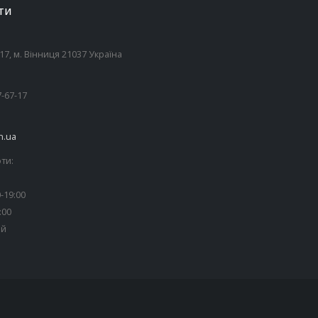
ТИ
7, м. Вінниця 21037 Україна
7-67-17
n.ua
ти:
-19:00
:00
ий